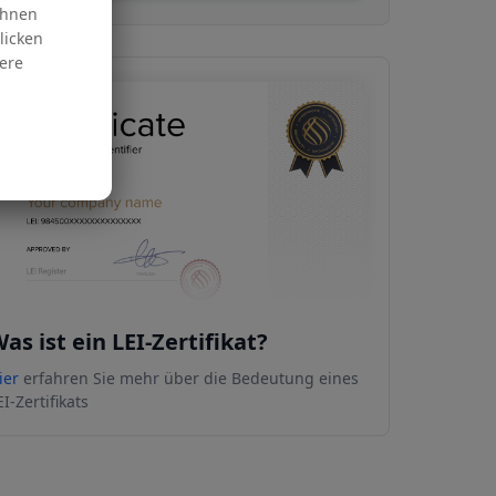
Ihnen
licken
ere
as ist ein LEI-Zertifikat?
ier
erfahren Sie mehr über die Bedeutung eines
EI-Zertifikats