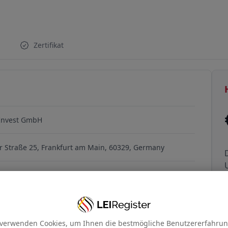
H37DBF83
Zertifikat
 Invest GmbH
 Straße 25, Frankfurt am Main, 60329, Germany
5
 verwenden Cookies, um Ihnen die bestmögliche Benutzererfahrun