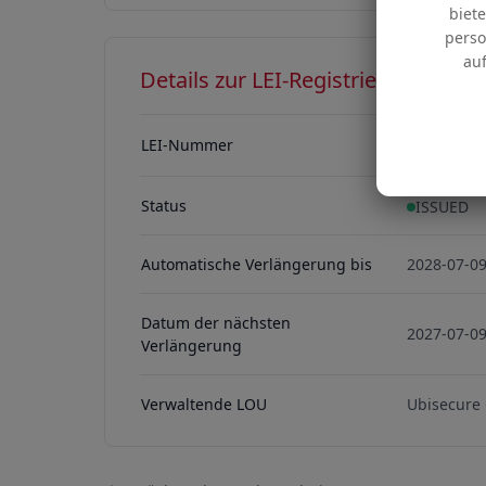
biet
perso
auf
Details zur LEI-Registrierung
LEI-Nummer
98450089
98450089
Status
ISSUED
Automatische Verlängerung bis
2028-07-0
Datum der nächsten
2027-07-0
Verlängerung
Verwaltende LOU
Ubisecure