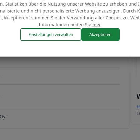
en, Statistiken über die Nutzung unserer Website zu erheben und 
nalisierte und nicht personalisierte Werbung anzuzeigen. Durch K
 „Akzeptieren“ stimmen Sie der Verwendung aller Cookies zu. Weit
Informationen finden Sie
hier
.
Einstellungen verwalten
Akzeptieren
B14NH37DBF83
kopieren
B14NH37DBF83
9
W
9
H
L
 Oy