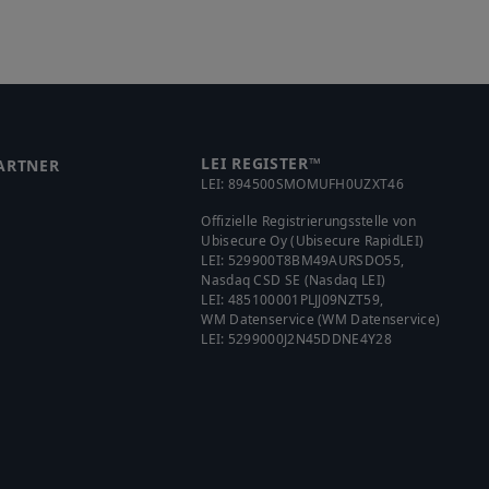
LEI REGISTER™
ARTNER
LEI:
894500SMOMUFH0UZXT46
Offizielle Registrierungsstelle von
Ubisecure Oy (Ubisecure RapidLEI)
LEI:
529900T8BM49AURSDO55
,
Nasdaq CSD SE (Nasdaq LEI)
LEI:
485100001PLJJ09NZT59
,
WM Datenservice (WM Datenservice)
LEI:
5299000J2N45DDNE4Y28