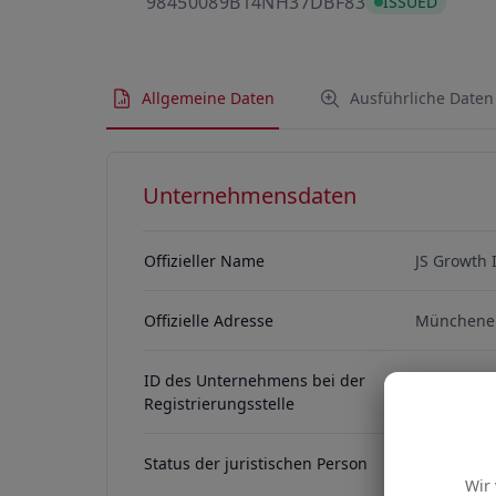
98450089B14N
98450089B14NH37DBF83
ISSUED
Allgemeine Daten
Ausführliche Daten
Unternehmensdaten
Offizieller Name
JS Growth
Offizielle Adresse
Münchener
ID des Unternehmens bei der
HRB 12829
Registrierungsstelle
Status der juristischen Person
ACTIVE
Wir