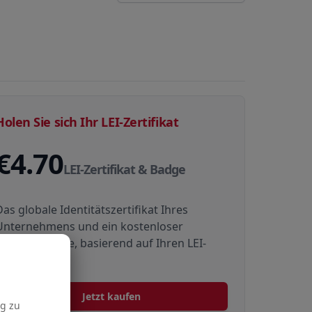
Holen Sie sich Ihr LEI-Zertifikat
€4.70
LEI-Zertifikat & Badge
Das globale Identitätszertifikat Ihres
Unternehmens und ein kostenloser
Website-Badge, basierend auf Ihren LEI-
Daten
Jetzt kaufen
g zu