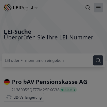
LEI suchen
Haup
LEI-Suche
Überprüfen Sie Ihre LEI-Nummer
Pro bAV Pensionskasse AG
21380055QFZ7M25PXG3
21380055QFZ7M25PXG38
ISSUED
LEI-Verlängerung