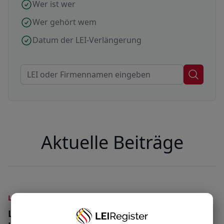
Wer ist wer
Wer gehört wem
Datum der LEI-Verlängerung
LEI such
Aktuelle Beiträge
LEI
LEI-Level-2-Daten: So zeigt der LEI, wem ein