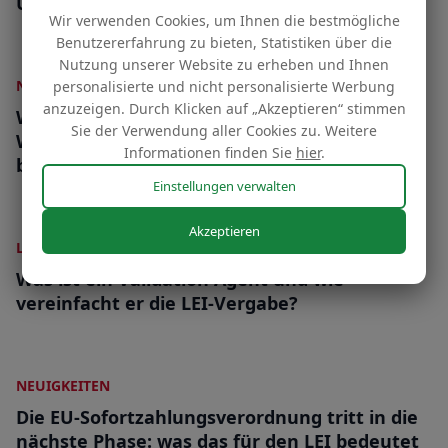
Unternehmen gehoert
Wir verwenden Cookies, um Ihnen die bestmögliche
Benutzererfahrung zu bieten, Statistiken über die
Nutzung unserer Website zu erheben und Ihnen
NEUIGKEITEN
personalisierte und nicht personalisierte Werbung
anzuzeigen. Durch Klicken auf „Akzeptieren“ stimmen
Wer steht hinter dem Smart Contract?
Sie der Verwendung aller Cookies zu. Weitere
Warum tokenisierte Finanzen den LEI
Informationen finden Sie
hier
.
brauchen
Einstellungen verwalten
Akzeptieren
LEI
Was ist ein Validation Agent und wie
vereinfacht er die LEI-Vergabe?
NEUIGKEITEN
Die EU-Sofortzahlungsverordnung tritt in die
nächste Phase: was das für den LEI bedeutet