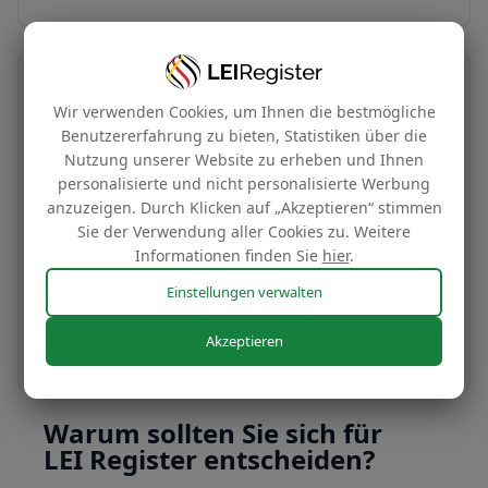
Übertragung Ihrer LEI-Nummer
Wir verwenden Cookies, um Ihnen die bestmögliche
Benutzererfahrung zu bieten, Statistiken über die
Kostenlos
Nutzung unserer Website zu erheben und Ihnen
personalisierte und nicht personalisierte Werbung
anzuzeigen. Durch Klicken auf „Akzeptieren“ stimmen
Übertragen Sie Ihre LEI-Nummer in unser
Sie der Verwendung aller Cookies zu. Weitere
Verwaltungssystem, um sie zu unseren
Informationen finden Sie
hier
.
günstigen Tarifen zu verlängern.
Einstellungen verwalten
Noch heute beantragen
Akzeptieren
Warum sollten Sie sich für
LEI Register entscheiden?