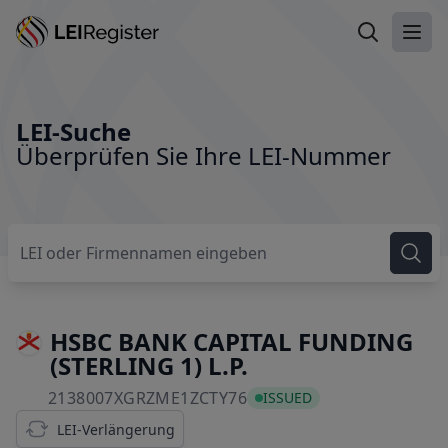
LEI suchen
Haup
LEI-Suche
Überprüfen Sie Ihre LEI-Nummer
HSBC BANK CAPITAL FUNDING
(STERLING 1) L.P.
2138007XGRZME1ZCTY76
2138007XGRZME1ZCTY76
ISSUED
LEI-Verlängerung