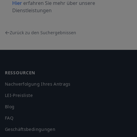
Hier
erfahren Sie mehr über unsere
Dienstleistungen
Zurück zu den Suchergebnissen
Footer
RESSOURCEN
Nachverfolgung Ihres Antrags
LEI-Preisliste
Blog
FAQ
Geschäftsbedingungen