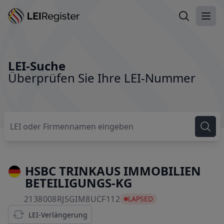
LEI suchen
Haup
LEI-Suche
Überprüfen Sie Ihre LEI-Nummer
HSBC TRINKAUS IMMOBILIEN
BETEILIGUNGS-KG
2138008RJSGIM8UCF112
2138008RJSGIM8UCF112
LAPSED
LEI-Verlängerung