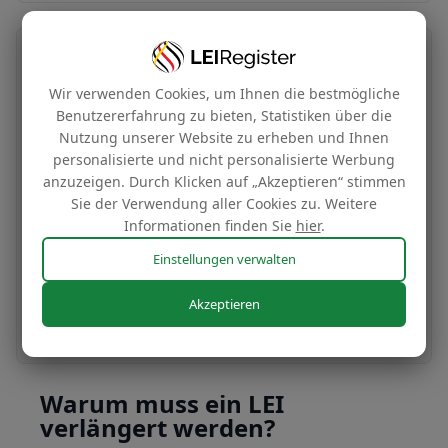
Übertragung und Verlängerung der LEI-
Nummer
Wir verwenden Cookies, um Ihnen die bestmögliche
Benutzererfahrung zu bieten, Statistiken über die
€49
Nutzung unserer Website zu erheben und Ihnen
/Jahr
personalisierte und nicht personalisierte Werbung
anzuzeigen. Durch Klicken auf „Akzeptieren“ stimmen
Sie der Verwendung aller Cookies zu. Weitere
Übertragen und verlängern Sie Ihre LEI-
Informationen finden Sie
hier
.
Nummer, um von unseren Mehrjahresverträgen
Einstellungen verwalten
zu profitieren.
Akzeptieren
Noch heute beantragen
Warum muss ein LEI
verlängert werden?