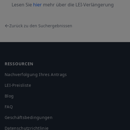
Lesen Sie
hier
mehr über die LEI-Verlängerung
Zurück zu den Suchergebnissen
Footer
RESSOURCEN
Nachverfolgung Ihres Antrags
LEI-Preisliste
Blog
FAQ
Geschäftsbedingungen
Datenschutzrichtlinie