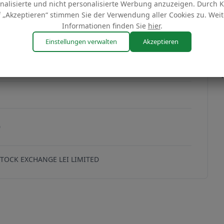
nalisierte und nicht personalisierte Werbung anzuzeigen. Durch K
 „Akzeptieren“ stimmen Sie der Verwendung aller Cookies zu. Weit
Informationen finden Sie
hier
.
Einstellungen verwalten
Akzeptieren
V1KKBXZPG712
kopieren
1KKBXZPG712
0
TOCK EXCHANGE LEI LIMITED