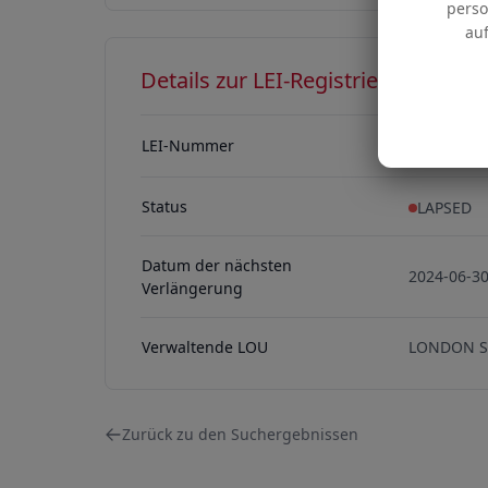
perso
auf
Details zur LEI-Registrierung
LEI-Nummer
213800OJ
213800OJV
Status
LAPSED
Datum der nächsten
2024-06-3
Verlängerung
Verwaltende LOU
LONDON S
Zurück zu den Suchergebnissen