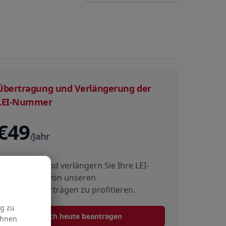
Übertragung und Verlängerung der
LEI-Nummer
€49
/Jahr
Übertragen und verlängern Sie Ihre LEI-
Nummer, um von unseren
Mehrjahresverträgen zu profitieren.
g zu
Noch heute beantragen
Ihnen