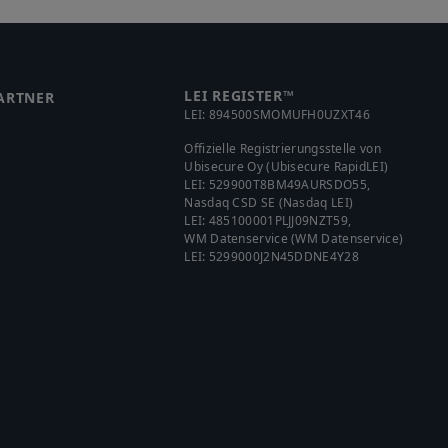
LEI REGISTER™
ARTNER
LEI:
894500SMOMUFH0UZXT46
Offizielle Registrierungsstelle von
Ubisecure Oy (Ubisecure RapidLEI)
LEI:
529900T8BM49AURSDO55
,
Nasdaq CSD SE (Nasdaq LEI)
LEI:
485100001PLJJ09NZT59
,
WM Datenservice (WM Datenservice)
LEI:
5299000J2N45DDNE4Y28