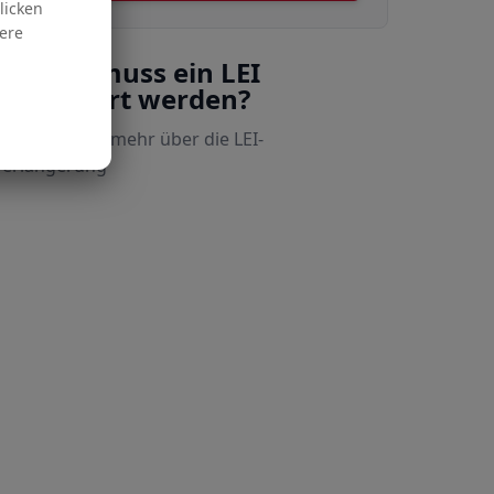
licken
ere
Warum muss ein LEI
verlängert werden?
Lesen Sie
hier
mehr über die LEI-
Verlängerung