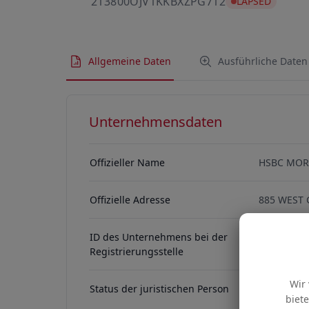
213800OJV1KK
213800OJV1KKBXZPG712
LAPSED
Allgemeine Daten
Ausführliche Daten
Unternehmensdaten
Offizieller Name
HSBC MOR
Offizielle Adresse
885 WEST 
ID des Unternehmens bei der
311400113
Registrierungsstelle
Wir
Status der juristischen Person
ACTIVE
biet