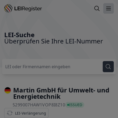
LEI suchen
Haup
LEI-Suche
Überprüfen Sie Ihre LEI-Nummer
Martin GmbH für Umwelt- und
Energietechnik
5299007HAW1VOP8I8Z10
5299007HAW1VOP8I8Z10
ISSUED
LEI-Verlängerung