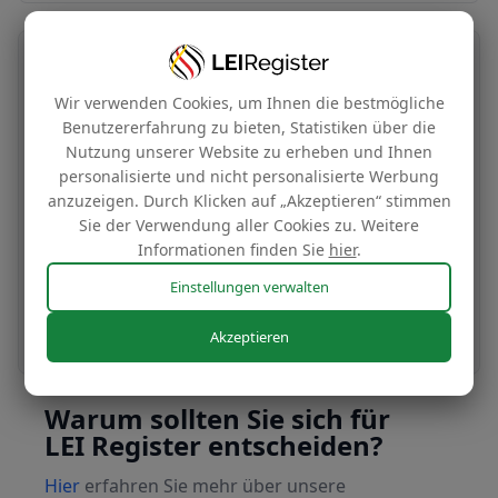
Übertragung Ihrer LEI-Nummer
Wir verwenden Cookies, um Ihnen die bestmögliche
Kostenlos
Benutzererfahrung zu bieten, Statistiken über die
Nutzung unserer Website zu erheben und Ihnen
personalisierte und nicht personalisierte Werbung
anzuzeigen. Durch Klicken auf „Akzeptieren“ stimmen
Übertragen Sie Ihre LEI-Nummer in unser
Sie der Verwendung aller Cookies zu. Weitere
Verwaltungssystem, um sie zu unseren
Informationen finden Sie
hier
.
günstigen Tarifen zu verlängern.
Einstellungen verwalten
Noch heute beantragen
Akzeptieren
Warum sollten Sie sich für
LEI Register entscheiden?
Hier
erfahren Sie mehr über unsere