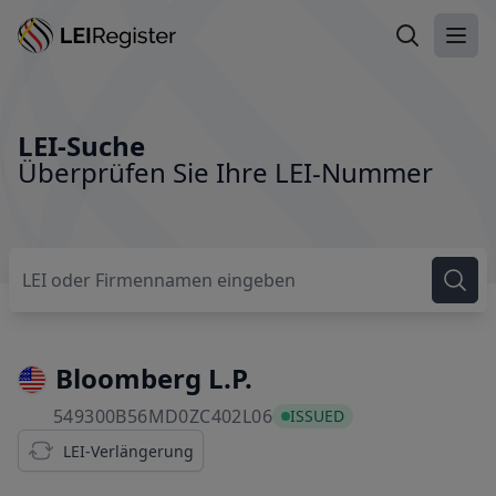
LEI suchen
Haup
LEI-Suche
Überprüfen Sie Ihre LEI-Nummer
Bloomberg L.P.
549300B56MD0ZC402L06
549300B56MD0ZC402L06
ISSUED
LEI-Verlängerung